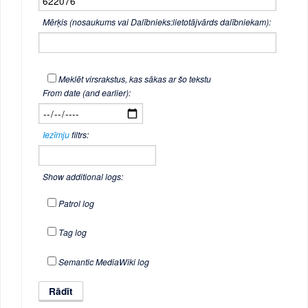
Mērķis (nosaukums vai Dalībnieks:lietotājvārds dalībniekam):
Meklēt virsrakstus, kas sākas ar šo tekstu
From date (and earlier):
Iezīmju
filtrs:
Show additional logs:
Patrol log
Tag log
Semantic MediaWiki log