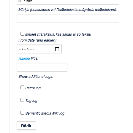
Mērķis (nosaukums vai Dalībnieks:lietotājvārds dalībniekam):
Meklēt virsrakstus, kas sākas ar šo tekstu
From date (and earlier):
Iezīmju
filtrs:
Show additional logs:
Patrol log
Tag log
Semantic MediaWiki log