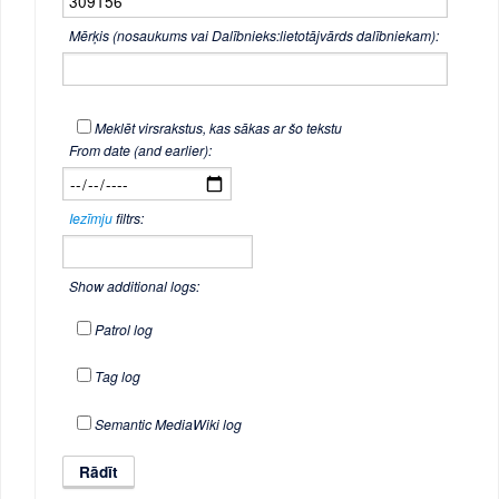
Mērķis (nosaukums vai Dalībnieks:lietotājvārds dalībniekam):
Meklēt virsrakstus, kas sākas ar šo tekstu
From date (and earlier):
Iezīmju
filtrs:
Show additional logs:
Patrol log
Tag log
Semantic MediaWiki log