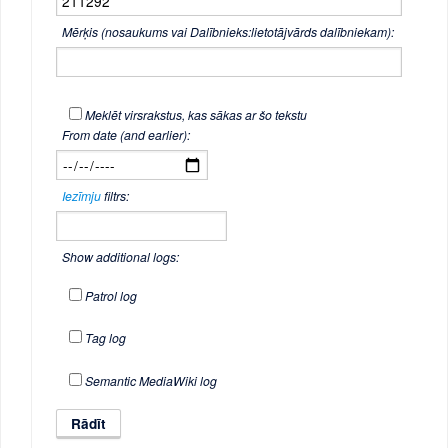
Mērķis (nosaukums vai Dalībnieks:lietotājvārds dalībniekam):
Meklēt virsrakstus, kas sākas ar šo tekstu
From date (and earlier):
Iezīmju
filtrs:
Show additional logs:
Patrol log
Tag log
Semantic MediaWiki log