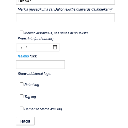
Mērķis (nosaukums vai Dalībnieks:lietotājvārds dalībniekam):
Meklēt virsrakstus, kas sākas ar šo tekstu
From date (and earlier):
Iezīmju
filtrs:
Show additional logs:
Patrol log
Tag log
Semantic MediaWiki log