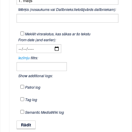
Mērķis (nosaukums vai Dalībnieks:lietotājvārds dalībniekam):
Meklēt virsrakstus, kas sākas ar šo tekstu
From date (and earlier):
Iezīmju
filtrs:
Show additional logs:
Patrol log
Tag log
Semantic MediaWiki log