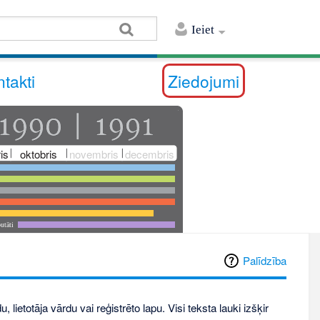
Ieiet
takti
Ziedojumi
is
oktobris
novembris
decembris
utāti
Palīdzība
, lietotāja vārdu vai reģistrēto lapu. Visi teksta lauki izšķir