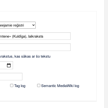
srakstus, kas sākas ar šo tekstu
Tag log
Semantic MediaWiki log