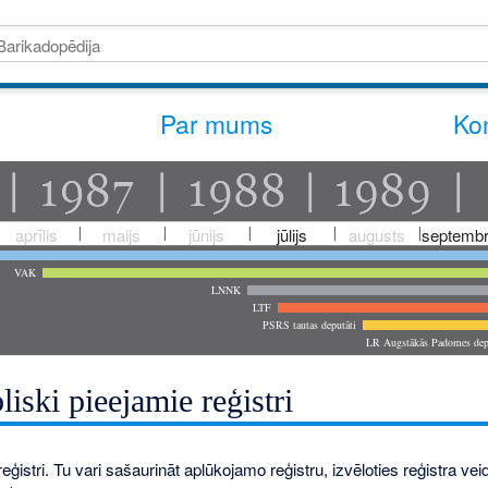
Par mums
Kon
aprīlis
maijs
jūnijs
jūlijs
augusts
septembr
VAK
LNNK
LTF
PSRS tautas deputāti
LR Augstākās Padomes dep
liski pieejamie reģistri
eģistri. Tu vari sašaurināt aplūkojamo reģistru, izvēloties reģistra veidu