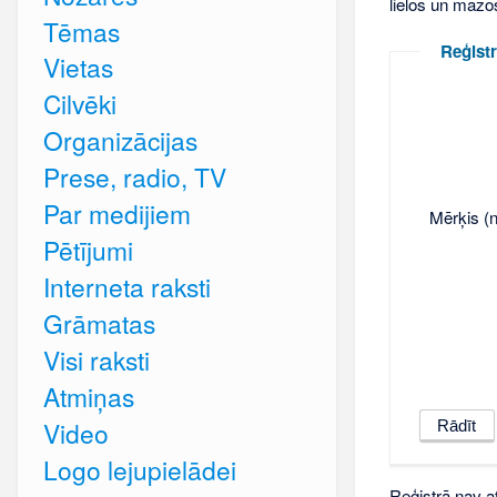
lielos un mazo
Tēmas
Reģistr
Vietas
Cilvēki
Organizācijas
Prese, radio, TV
Par medijiem
Mērķis (n
Pētījumi
Interneta raksti
Grāmatas
Visi raksti
Atmiņas
Video
Logo lejupielādei
Reģistrā nav at