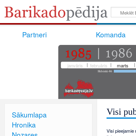
Partneri
Komanda
janvāris
februāris
marts
Helsinki-86
Visi pub
Sākumlapa
Hronika
Visi pieejamie r
Nozares