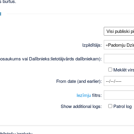
s burtus.
i
Izpildītājs:
osaukums vai Dalībnieks:lietotājvārds dalībniekam):
Meklēt vir
From date (and earlier):
Iezīmju
filtrs:
Show additional logs:
Patrol log
bilstošu ierakstu.