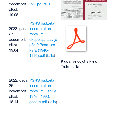
decembris,
Lv2.jpg
(
fails
)
55 
plkst.
19.08
PSRS budžeta
2023. gada
ieņēmumi un
27.
izdevumi
1,8
decembris,
okupētajā Latvijā
MB
plkst.
pēc 2.Pasaules
19.04
kara (1946-
1990).pdf
(
fails
)
Kļūda, veidojot sīktēlu:
Trūkst faila
2022. gada
PSRS budžeta
25.
ieņēmumi un
2,1
novembris,
izdevumi Latvijā
MB
plkst.
1946.–1990.
18.14
gadam.pdf
(
fails
)