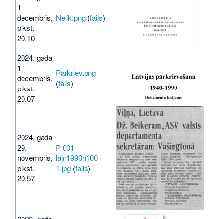
1.
decembris,
Nelik.png
(
fails
)
54 
plkst.
20.10
2024. gada
1.
Parkriev.png
decembris,
15 
(
fails
)
plkst.
20.07
2024. gada
29.
P 001
novembris,
lajn1990n100
421
plkst.
1.jpg
(
fails
)
20.57
2023. gada