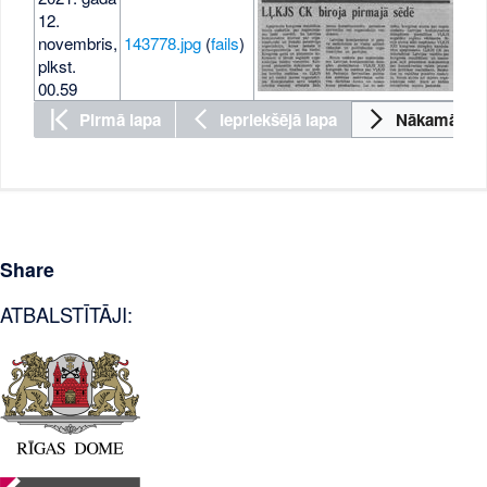
12.
novembris,
143778.jpg
(
fails
)
241
plkst.
00.59
Pirmā lapa
Iepriekšējā lapa
Nākamā lap
Share
ATBALSTĪTĀJI: