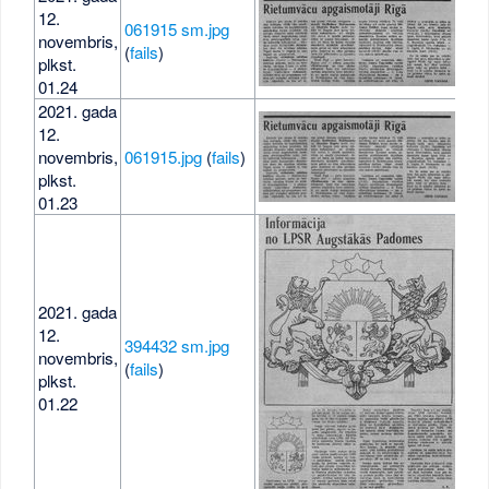
12.
061915 sm.jpg
novembris,
21 
(
fails
)
plkst.
01.24
2021. gada
12.
novembris,
061915.jpg
(
fails
)
401
plkst.
01.23
2021. gada
12.
394432 sm.jpg
novembris,
49 
(
fails
)
plkst.
01.22