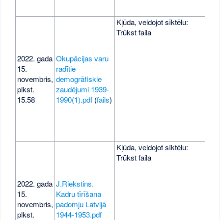
Kļūda, veidojot sīktēlu:
Trūkst faila
2022. gada
Okupācijas varu
15.
radītie
1,0
novembris,
demogrāfiskie
MB
plkst.
zaudējumi 1939-
15.58
1990(1).pdf
(
fails
)
Kļūda, veidojot sīktēlu:
Trūkst faila
2022. gada
J.Riekstins.
15.
Kadru tīrīšana
novembris,
padomju Latvijā
474
plkst.
1944-1953.pdf