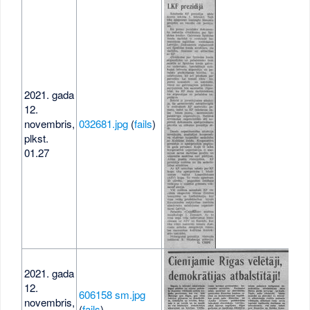
2021. gada
12.
novembris,
032681.jpg
(
fails
)
273
plkst.
01.27
2021. gada
12.
606158 sm.jpg
novembris,
36 
(
fails
)