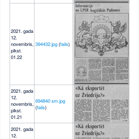
2021. gada
12.
1,0
novembris,
394432.jpg
(
fails
)
MB
plkst.
01.22
2021. gada
12.
694840 sm.jpg
novembris,
27 
(
fails
)
plkst.
01.21
2021. gada
12.