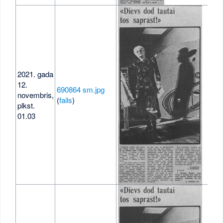
2021. gada
12.
690864 sm.jpg
novembris,
50 
(
fails
)
plkst.
01.03