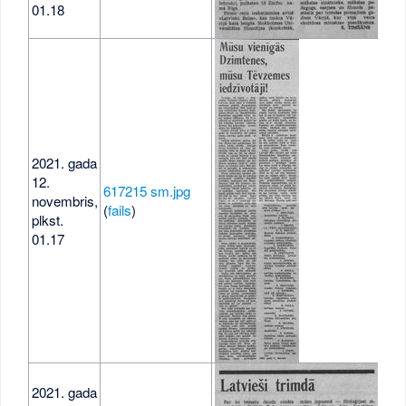
01.18
2021. gada
12.
617215 sm.jpg
novembris,
108
(
fails
)
plkst.
01.17
2021. gada