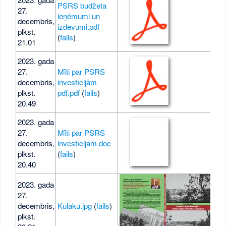
PSRS budžeta
27.
ieņēmumi un
decembris,
544
izdevumi.pdf
plkst.
(
fails
)
21.01
2023. gada
27.
Mīti par PSRS
decembris,
investīcijām
195
plkst.
pdf.pdf
(
fails
)
20.49
2023. gada
27.
Mīti par PSRS
decembris,
investīcijām.doc
85 
plkst.
(
fails
)
20.40
2023. gada
27.
decembris,
Kulaku.jpg
(
fails
)
65 
plkst.