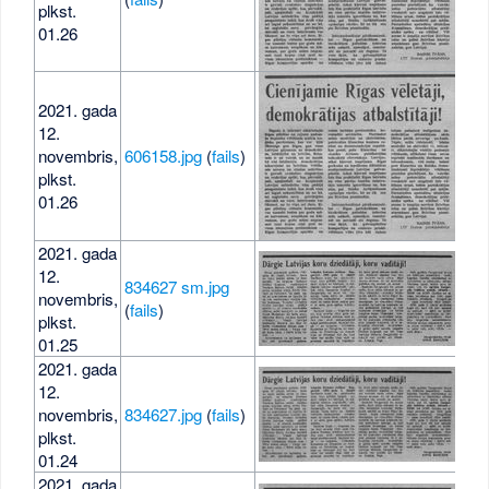
plkst.
01.26
2021. gada
12.
novembris,
606158.jpg
(
fails
)
411
plkst.
01.26
2021. gada
12.
834627 sm.jpg
novembris,
22 
(
fails
)
plkst.
01.25
2021. gada
12.
novembris,
834627.jpg
(
fails
)
421
plkst.
01.24
2021. gada