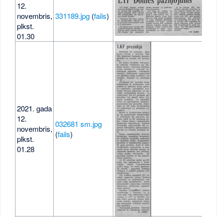
12.
novembris,
331189.jpg
(
fails
)
215
plkst.
01.30
2021. gada
12.
032681 sm.jpg
novembris,
105
(
fails
)
plkst.
01.28