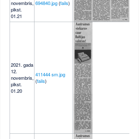
novembris,
694840.jpg
(
fails
)
300
plkst.
01.21
2021. gada
12.
411444 sm.jpg
novembris,
118
(
fails
)
plkst.
01.20