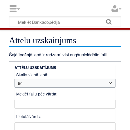
Attēlu uzskaitījums
Šajā īpašajā lapā ir redzami visi augšupielādētie faili.
ATTĒLU UZSKAITĪJUMS
Skaits vienā lapā:
50
Meklēt failu pēc vārda:
Lietotājvārds: