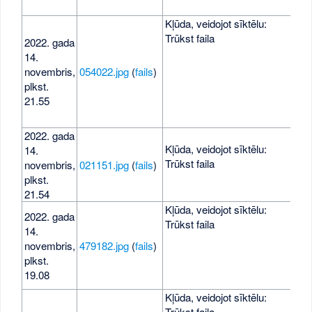
Kļūda, veidojot sīktēlu:
Trūkst faila
2022. gada
14.
novembris,
054022.jpg
(
fails
)
396
plkst.
21.55
2022. gada
Kļūda, veidojot sīktēlu:
14.
Trūkst faila
novembris,
021151.jpg
(
fails
)
571
plkst.
21.54
Kļūda, veidojot sīktēlu:
2022. gada
Trūkst faila
14.
novembris,
479182.jpg
(
fails
)
157
plkst.
19.08
Kļūda, veidojot sīktēlu:
Trūkst faila