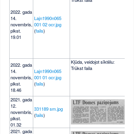
2022. gada
14.
Lajn1990n065
novembris,
001 02 ocr.jpg
264
plkst.
(
fails
)
19.01
Kļūda, veidojot sīktēlu:
2022. gada
Trūkst faila
14.
Lajn1990n065
novembris,
001 01 ocr.jpg
157
plkst.
(
fails
)
18.46
2021. gada
12.
331189 sm.jpg
novembris,
20 
(
fails
)
plkst.
01.32
2021. gada