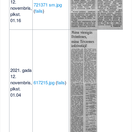
12.
721371 sm.jpg
novembris,
34 
(
fails
)
plkst.
01.16
2021. gada
12.
novembris,
617215.jpg
(
fails
)
816
plkst.
01.04