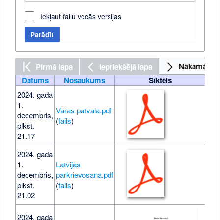
Iekļaut failu vecās versijas
Parādīt
Pirmā lapa
Iepriekšējā lapa
Nākamā lap
Datums
Nosaukums
Sīktēls
Izm
2024. gada
1.
Varas patvala.pdf
decembris,
6 K
(
fails
)
plkst.
21.17
2024. gada
1.
Latvijas
decembris,
parkrievosana.pdf
6 K
plkst.
(
fails
)
21.02
2024. gada