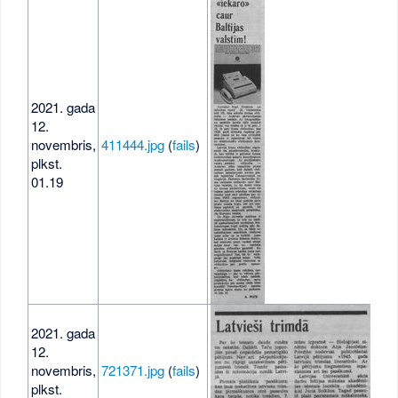
2021. gada
12.
novembris,
411444.jpg
(
fails
)
328
plkst.
01.19
2021. gada
12.
novembris,
721371.jpg
(
fails
)
182
plkst.