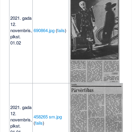
2021. gada
12.
novembris,
690864.jpg
(
fails
)
717
plkst.
01.02
2021. gada
12.
458265 sm.jpg
novembris,
47 
(
fails
)
plkst.
01.01