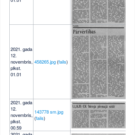
2021. gada
12.
novembris,
458265.jpg
(
fails
)
650
plkst.
01.01
2021. gada
12.
143778 sm.jpg
novembris,
21 
(
fails
)
plkst.
00.59
2021. gada