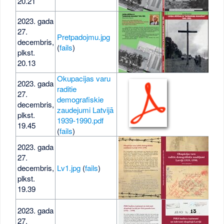
20.21
2023. gada
27.
Pretpadojmu.jpg
decembris,
178
(
fails
)
plkst.
20.13
Okupacijas varu
2023. gada
raditie
27.
demografiskie
1,8
decembris,
zaudejumi Latvijā
MB
plkst.
1939-1990.pdf
19.45
(
fails
)
2023. gada
27.
decembris,
Lv1.jpg
(
fails
)
61 
plkst.
19.39
2023. gada
27.