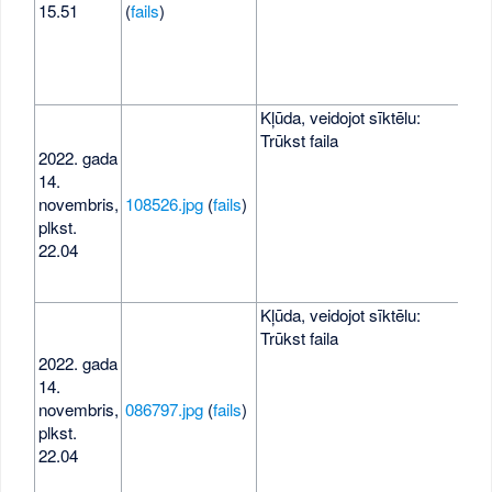
15.51
(
fails
)
Kļūda, veidojot sīktēlu:
Trūkst faila
2022. gada
14.
novembris,
108526.jpg
(
fails
)
458
plkst.
22.04
Kļūda, veidojot sīktēlu:
Trūkst faila
2022. gada
14.
novembris,
086797.jpg
(
fails
)
492
plkst.
22.04