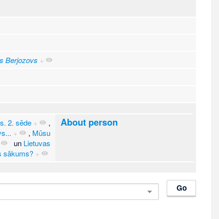
rs Berjozovs
+
About person
s. 2. sēde
+
,
s...
+
,
Mūsu
un
Lietuvas
s sākums?
+