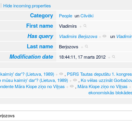
Hide incoming properties
Category
People
un
Cilvēki
First name
Vladimirs
+
Has query
Vladimirs Berjozovs
+
un
Vladimi
Last name
Berjozovs
+
Modification date
18:44:11, 17 marts 2012
+
kaimiņ' dar'? (Lietuva, 1989)
+
,
PSRS Tautas deputātu 1. kongres
e mūsu kaimiņ' dar'? (Lietuva, 1989)
+
,
Ko vēlas uzzināt Gorbačov
ndente Māra Kiope ziņo no Viļņas
+
,
Māra Kiope ziņo no Viļņas
+
ekonomiskās blokāde