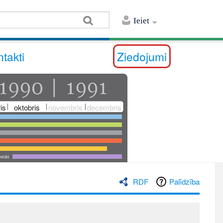
Ieiet
takti
Ziedojumi
is
oktobris
novembris
decembris
utāti
RDF
Palīdzība