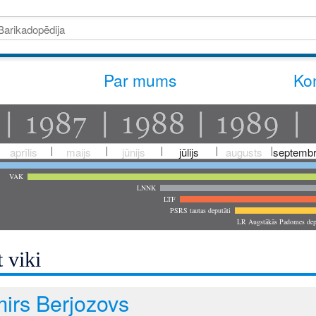
Par mums
Kon
aprīlis
maijs
jūnijs
jūlijs
augusts
septembr
VAK
LNNK
LTF
PSRS tautas deputāti
LR Augstākās Padomes dep
 viki
mirs Berjozovs