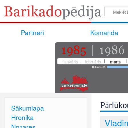
Partneri
Komanda
janvāris
februāris
marts
Helsinki-86
Pārlūkot
Sākumlapa
Hronika
Vladi
Nozares