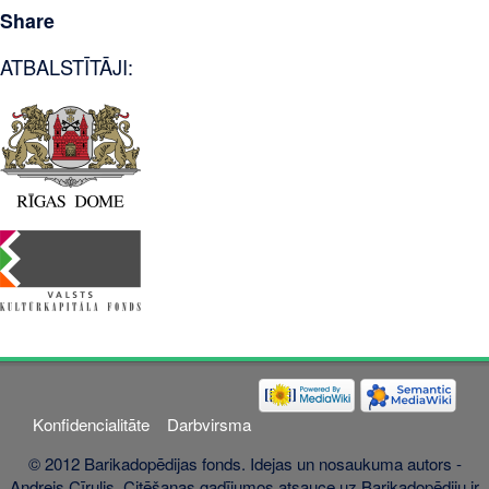
Share
ATBALSTĪTĀJI:
Konfidencialitāte
Darbvirsma
© 2012 Barikadopēdijas fonds. Idejas un nosaukuma autors -
Andrejs Cīrulis. Citēšanas gadījumos atsauce uz Barikadopēdiju ir