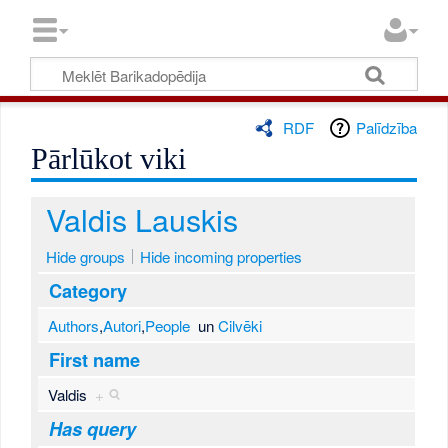
RDF
Palīdzība
Pārlūkot viki
Valdis Lauskis
Hide groups
Hide incoming properties
Category
Authors
,
Autori
,
People
un
Cilvēki
First name
Valdis
+
Has query