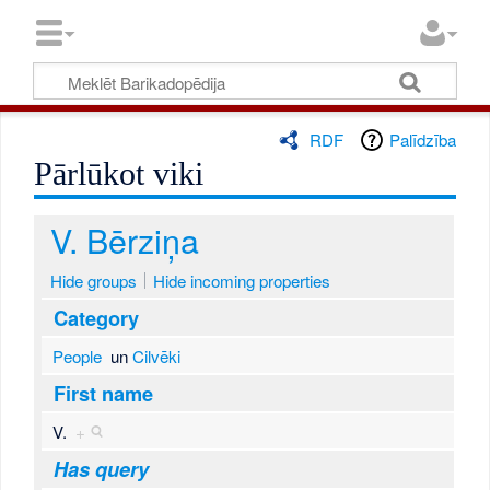
RDF
Palīdzība
Pārlūkot viki
V. Bērziņa
Hide groups
Hide incoming properties
Category
People
un
Cilvēki
First name
V.
+
Has query