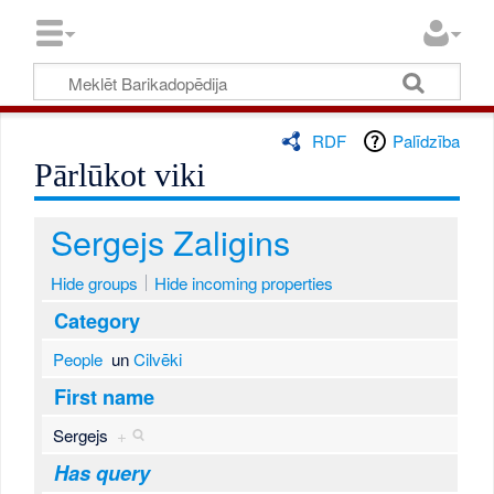
RDF
Palīdzība
Pārlūkot viki
Sergejs Zaligins
Hide groups
Hide incoming properties
Category
People
un
Cilvēki
First name
Sergejs
+
Has query