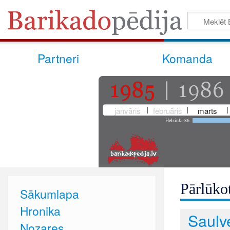
Partneri
Komanda
janvāris
februāris
marts
Helsinki-86
Pārlūkot
Sākumlapa
Hronika
Saulv
Nozares