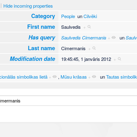
Hide incoming properties
Category
People
un
Cilvēki
First name
Saulvedis
+
Has query
Saulvedis Cimermanis
+
un
Saulv
Last name
Cimermanis
+
Modification date
19:45:45, 1 janvāris 2012
+
ionālās simbolikas lietā
+
,
Mūsu krāsas
+
un
Tautas simbolika