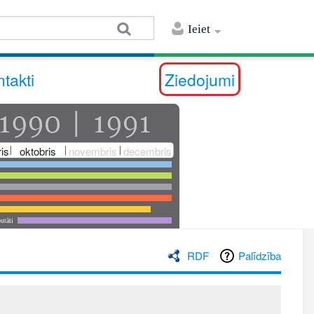
Ieiet
takti
Ziedojumi
is
oktobris
novembris
decembris
utāti
RDF
Palīdzība