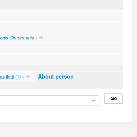
edis Cimermanis
+
About person
s lietā (1)
+