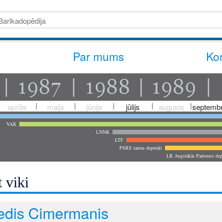
Par mums
Kon
aprīlis
maijs
jūnijs
jūlijs
augusts
septembr
VAK
LNNK
LTF
PSRS tautas deputāti
LR Augstākās Padomes dep
 viki
edis Cimermanis