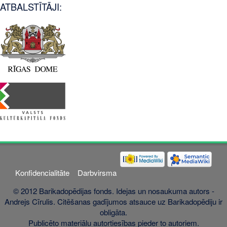
ATBALSTĪTĀJI:
Konfidencialitāte
Darbvirsma
© 2012 Barikadopēdijas fonds. Idejas un nosaukuma autors -
Andrejs Cīrulis. Citēšanas gadījumos atsauce uz Barikadopēdiju ir
obligāta.
Publicēto materiālu autortiesības pieder to autoriem.