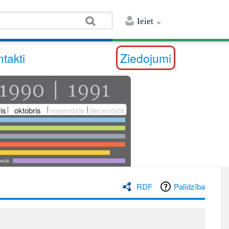
Ieiet
takti
Ziedojumi
is
oktobris
novembris
decembris
utāti
RDF
Palīdzība