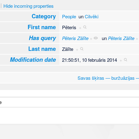
Hide incoming properties
Category
People
un
Cilvēki
First name
Pēteris
+
Has query
Pēteris Zālīte
+
un
Pēteris Zālīte
+
Last name
Zālīte
+
Modification date
21:50:51, 10 februāris 2014
+
Savas šķiras — buržuāzijas —