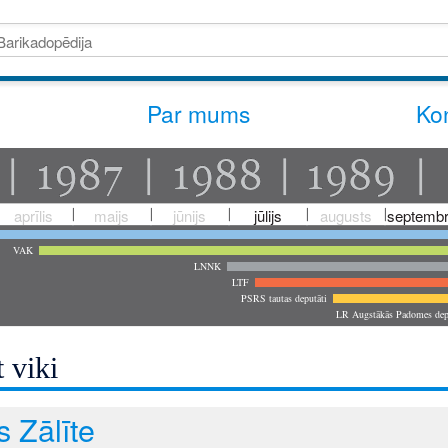
Par mums
Kon
aprīlis
maijs
jūnijs
jūlijs
augusts
septembr
VAK
LNNK
LTF
PSRS tautas deputāti
LR Augstākās Padomes dep
 viki
s Zālīte