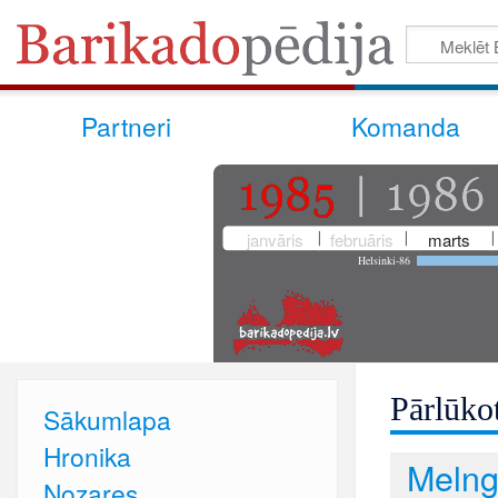
Partneri
Komanda
janvāris
februāris
marts
Helsinki-86
Pārlūkot
Sākumlapa
Hronika
Melng
Nozares