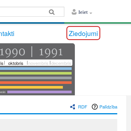
Ieiet
takti
Ziedojumi
is
oktobris
novembris
decembris
utāti
RDF
Palīdzība