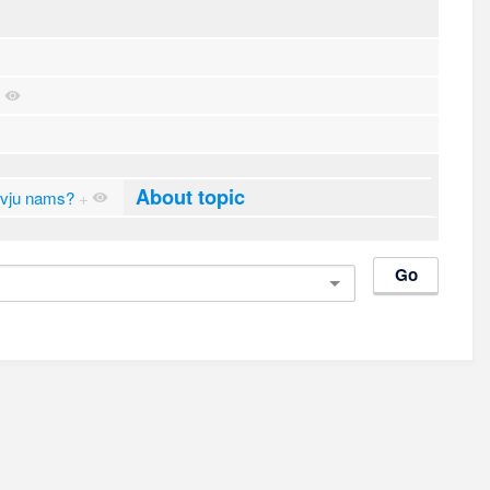
+
About topic
lvju nams?
+