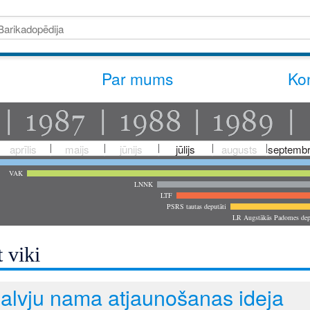
Par mums
Kon
aprīlis
maijs
jūnijs
jūlijs
augusts
septembr
VAK
LNNK
LTF
PSRS tautas deputāti
LR Augstākās Padomes dep
 viki
alvju nama atjaunošanas ideja