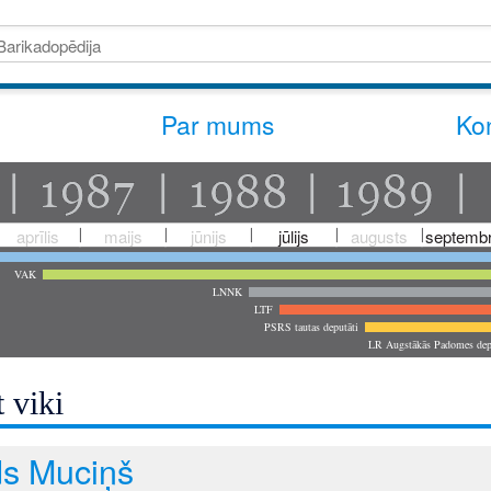
Par mums
Kon
aprīlis
maijs
jūnijs
jūlijs
augusts
septembr
VAK
LNNK
LTF
PSRS tautas deputāti
LR Augstākās Padomes dep
 viki
ds Muciņš