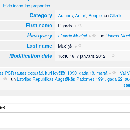
Hide incoming properties
Category
Authors
,
Autori
,
People
un
Cilvēki
First name
Linards
+
Has query
Linards Muciņš
+
un
Linards Muc
Last name
Muciņš
+
Modification date
16:46:18, 7 janvāris 2012
+
jas PSR tautas deputāti, kuri ievēlēti 1990. gada 18. martā
+
,
Vai V
+
un
Latvijas Republikas Augstākās Padomes 1991. gada 22. aug
st