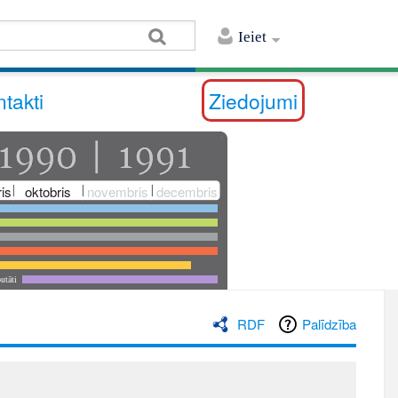
Ieiet
takti
Ziedojumi
is
oktobris
novembris
decembris
utāti
RDF
Palīdzība