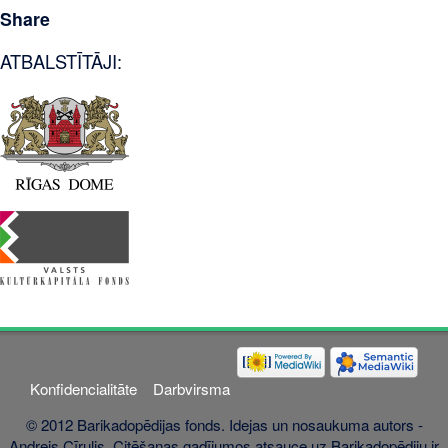
Share
ATBALSTĪTĀJI:
Konfidencialitāte
Darbvirsma
© 2012 Barikadopēdijas fonds. Idejas un nosaukuma autors -
Andrejs Cīrulis. Citēšanas gadījumos atsauce uz Barikadopēdiju ir