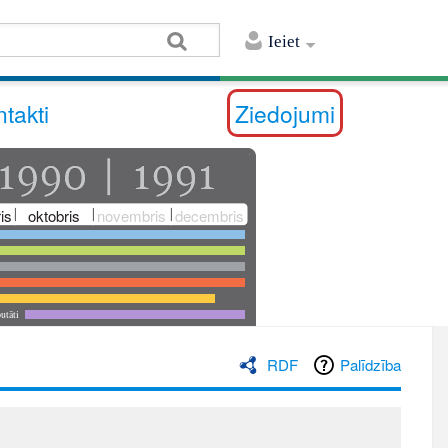
Ieiet
takti
Ziedojumi
is
oktobris
novembris
decembris
utāti
RDF
Palīdzība