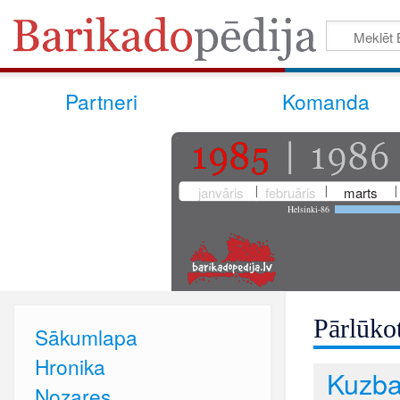
Partneri
Komanda
janvāris
februāris
marts
Helsinki-86
Pārlūkot
Sākumlapa
Hronika
Kuzba
Nozares