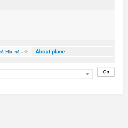
About place
nā teikumā
+