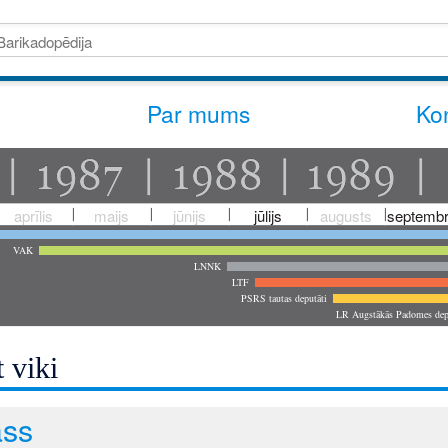
Par mums
Kon
aprīlis
maijs
jūnijs
jūlijs
augusts
septembr
VAK
LNNK
LTF
PSRS tautas deputāti
LR Augstākās Padomes dep
 viki
ss