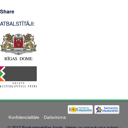
Share
ATBALSTĪTĀJI:
Konfidencialitāte
Darbvirsma
© 2012 Barikadopēdijas fonds. Idejas un nosaukuma autors -