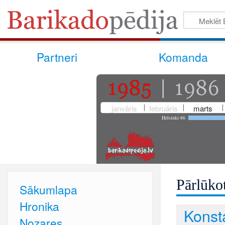
Partneri
Komanda
janvāris
februāris
marts
Helsinki-86
Pārlūkot
Sākumlapa
Hronika
Konst
Nozares