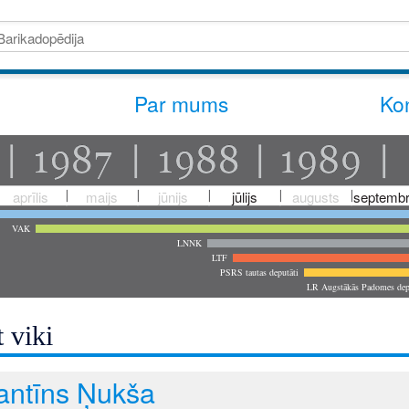
Par mums
Kon
aprīlis
maijs
jūnijs
jūlijs
augusts
septembr
VAK
LNNK
LTF
PSRS tautas deputāti
LR Augstākās Padomes dep
 viki
antīns Ņukša