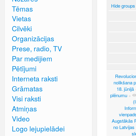
Hide groups
Tēmas
Vietas
Cilvēki
Organizācijas
Prese, radio, TV
Par medijiem
Pētījumi
Revolucion
Interneta raksti
nolikšana p
Grāmatas
18. jūnijā
plēnumu
+
Visi raksti
(I
Atmiņas
Infor
vienpads
Video
Augstākās P
Logo lejupielādei
no Latvijas
sl