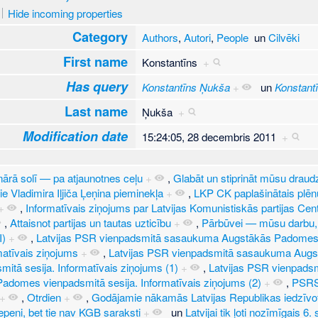
Hide incoming properties
Category
Authors
,
Autori
,
People
un
Cilvēki
First name
Konstantīns
+
Has query
Konstantīns Ņukša
+
un
Konstant
Last name
Ņukša
+
Modification date
15:24:05, 28 decembris 2011
+
ārā solī — pa atjaunotnes ceļu
+
,
Glabāt un stiprināt mūsu draud
ie Vladimira Iļjiča Ļeņina pieminekļa
+
,
LKP CK paplašinātais plē
+
,
Informatīvais ziņojums par Latvijas Komunistiskās partijas Cen
,
Attaisnot partijas un tautas uzticību
+
,
Pārbūvei — mūsu darbu,
I)
+
,
Latvijas PSR vienpadsmitā sasaukuma Augstākās Padomes 
matīvais ziņojums
+
,
Latvijas PSR vienpadsmitā sasaukuma Aug
mitā sesija. Informatīvais ziņojums (1)
+
,
Latvijas PSR vienpad
adomes vienpadsmitā sesija. Informatīvais ziņojums (2)
+
,
PSRS 
+
,
Otrdien
+
,
Godājamie nākamās Latvijas Republikas iedzīvot
epeni, bet tie nav KGB saraksti
+
un
Latvijai tik ļoti nozīmīgais 6