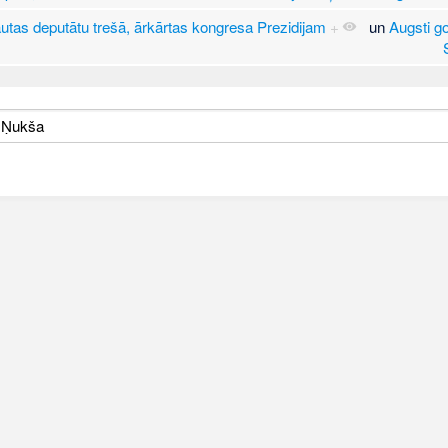
tas deputātu trešā, ārkārtas kongresa Prezidijam
+
un
Augsti g