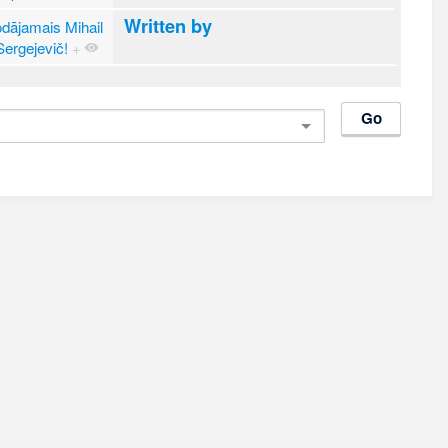
Written by
odājamais Mihail
Sergejevič!
+