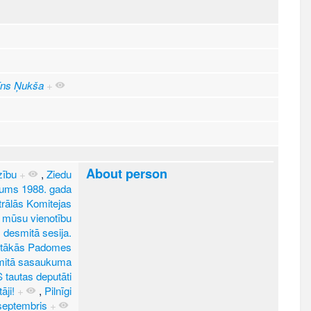
īns Ņukša
+
About person
zību
+
,
Ziedu
nums 1988. gada
trālās Komitejas
 mūsu vienotību
desmitā sesija.
stākās Padomes
smitā sasaukuma
tautas deputāti
āji!
+
,
Pilnīgi
. septembris
+