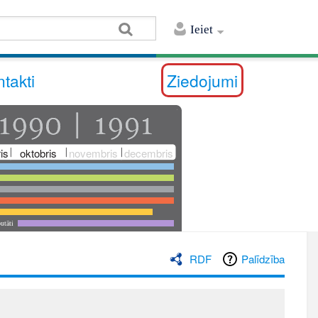
Ieiet
takti
Ziedojumi
is
oktobris
novembris
decembris
utāti
RDF
Palīdzība