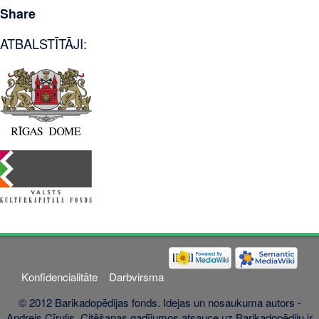
Share
ATBALSTĪTĀJI:
Konfidencialitāte
Darbvirsma
© 2012 Barikadopēdijas fonds. Idejas un nosaukuma autors -
Andrejs Cīrulis. Citēšanas gadījumos atsauce uz Barikadopēdiju ir