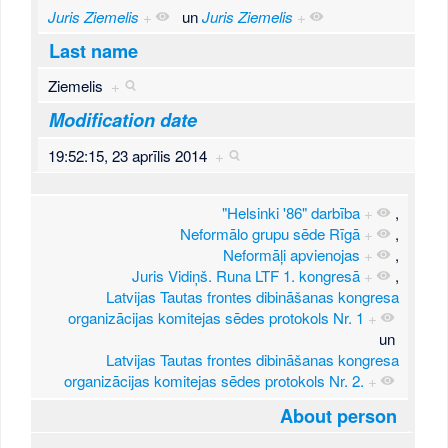
Juris Ziemelis
+
un
Juris Ziemelis
+
Last name
Ziemelis
+
Modification date
19:52:15, 23 aprīlis 2014
+
"Helsinki '86" darbība
+
,
Neformālo grupu sēde Rīgā
+
,
Neformāļi apvienojas
+
,
Juris Vidiņš. Runa LTF 1. kongresā
+
,
Latvijas Tautas frontes dibināšanas kongresa
organizācijas komitejas sēdes protokols Nr. 1
+
un
Latvijas Tautas frontes dibināšanas kongresa
organizācijas komitejas sēdes protokols Nr. 2.
+
About person