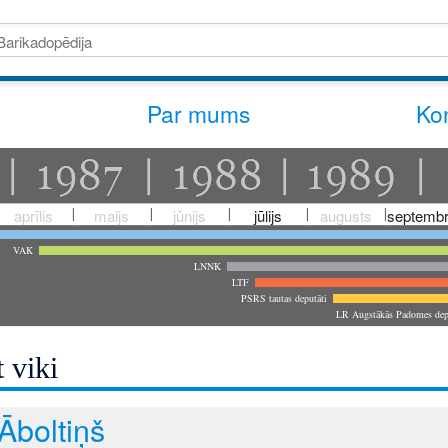
Par mums
Kon
aprīlis
maijs
jūnijs
jūlijs
augusts
septembr
VAK
LNNK
LTF
PSRS tautas deputāti
LR Augstākās Padomes dep
 viki
Āboltiņš