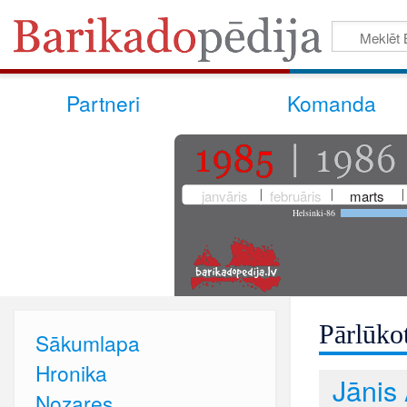
Partneri
Komanda
janvāris
februāris
marts
Helsinki-86
Pārlūkot
Sākumlapa
Hronika
Jānis 
Nozares