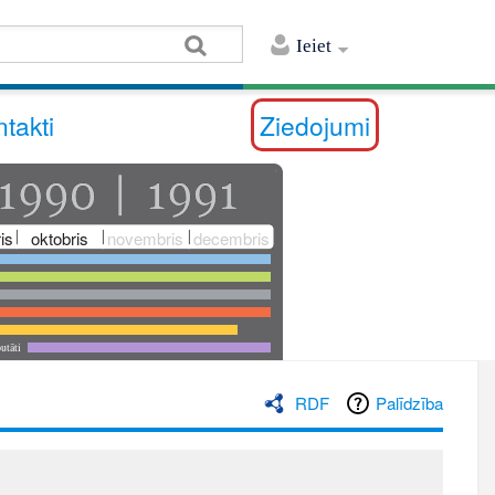
Ieiet
takti
Ziedojumi
is
oktobris
novembris
decembris
utāti
RDF
Palīdzība