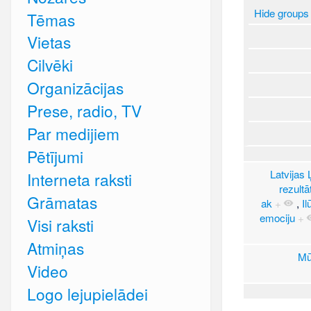
Hide groups
Tēmas
Vietas
Cilvēki
Organizācijas
Prese, radio, TV
Par medijiem
Pētījumi
Latvijas
Interneta raksti
rezult
Grāmatas
ak
+
,
Il
emociju
+
Visi raksti
Atmiņas
Mū
Video
Logo lejupielādei