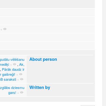
+
About person
utātu vēlēšanu
mediķi
+
,
Ak,
,
Pārāk daudz ir
 gaišreģi!
+
KGB saraksti
+
Written by
izglābs dziesmu
gars!
+