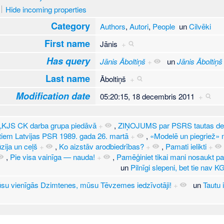
Hide incoming properties
Category
Authors
,
Autori
,
People
un
Cilvēki
First name
Jānis
+
Has query
Jānis Āboltiņš
+
un
Jānis Āboltiņš
Last name
Āboltiņš
+
Modification date
05:20:15, 18 decembris 2011
+
 ĻKJS CK darba grupa piedāvā
+
,
ZIŅOJUMS par PSRS tautas dep
ātiem Latvijas PSR 1989. gada 26. martā
+
,
«Modelē un piegriež» 
ūzija un ceļš
+
,
Ko aizstāv arodbiedrības?
+
,
Pamati ielikti
+
,
Pie visa vainīga — nauda!
+
,
Pamēģiniet tikai mani nosaukt par
un
Pilnīgi slepeni, bet tie nav 
su vienīgās Dzimtenes, mūsu Tēvzemes iedzīvotāji!
+
un
Tautu 