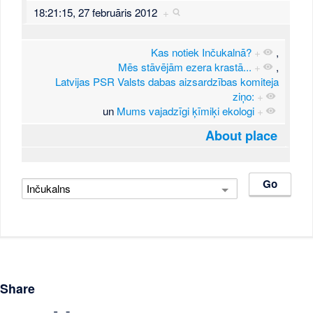
18:21:15, 27 februāris 2012
+
Kas notiek Inčukalnā?
+
,
Mēs stāvējām ezera krastā...
+
,
Latvijas PSR Valsts dabas aizsardzības komiteja
ziņo:
+
un
Mums vajadzīgi ķīmiķi ekologi
+
About place
Share