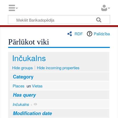
RDF
Palīdzība
Pārlūkot viki
Inčukalns
Hide groups
Hide incoming properties
Category
Places
un
Vietas
Has query
Inčukalns
+
Modification date