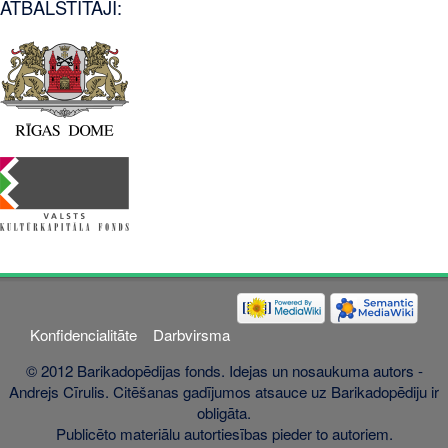
ATBALSTĪTĀJI:
Konfidencialitāte
Darbvirsma
© 2012 Barikadopēdijas fonds. Idejas un nosaukuma autors -
Andrejs Cīrulis. Citēšanas gadījumos atsauce uz Barikadopēdiju ir
obligāta.
Publicēto materiālu autortiesības pieder to autoriem.