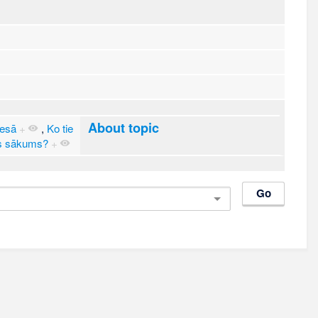
About topic
resā
+
,
Ko tie
es sākums?
+