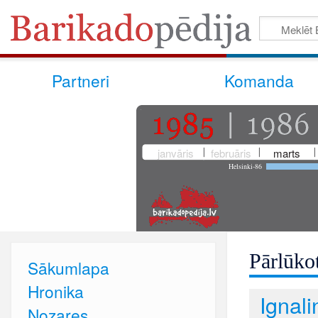
Partneri
Komanda
janvāris
februāris
marts
Helsinki-86
Pārlūkot
Sākumlapa
Hronika
Ignal
Nozares