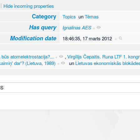
Hide incoming properties
Category
Topics
un
Tēmas
Has query
Ignalinas AES
+
Modification date
18:46:35, 17 marts 2012
+
ā būs atomelektrostacija?...
+
,
Virgīlijs Čepaitis. Runa LTF 1. kong
aimiņ' dar'? (Lietuva, 1989)
+
un
Lietuvas ekonomiskās blokād