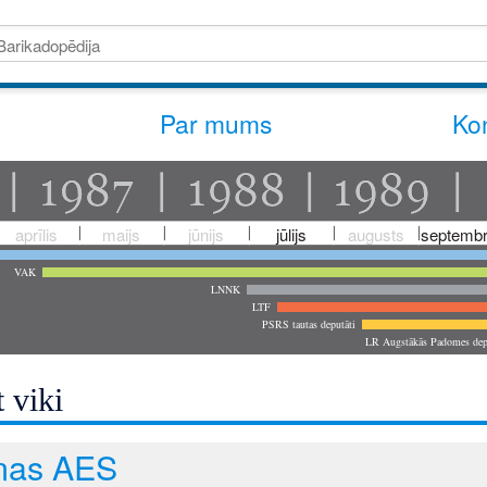
Par mums
Kon
aprīlis
maijs
jūnijs
jūlijs
augusts
septembr
VAK
LNNK
LTF
PSRS tautas deputāti
LR Augstākās Padomes dep
 viki
inas AES