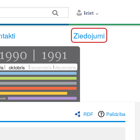
Ieiet
takti
Ziedojumi
is
oktobris
novembris
decembris
utāti
RDF
Palīdzība