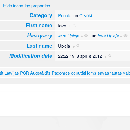
Hide incoming properties
Category
People
un
Cilvēki
First name
Ieva
+
Has query
Ieva Upleja
+
un
Ieva Upleja
+
Last name
Upleja
+
Modification date
22:22:19, 8 aprīlis 2012
+
īt Latvijas PSR Augstākās Padomes deputāti lems savas tautas valo