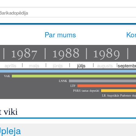
Par mums
Kon
aprīlis
maijs
jūnijs
jūlijs
augusts
septembr
VAK
LNNK
LTF
PSRS tautas deputāti
LR Augstākās Padomes dep
 viki
pleja