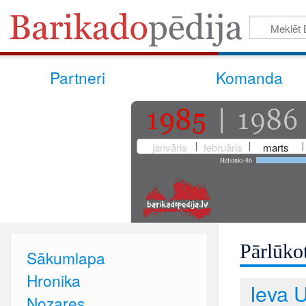
Partneri
Komanda
janvāris
februāris
marts
Helsinki-86
Pārlūkot
Sākumlapa
Hronika
Ieva U
Nozares