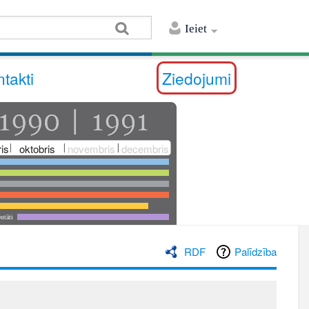
Ieiet
takti
Ziedojumi
is
oktobris
novembris
decembris
utāti
RDF
Palīdzība