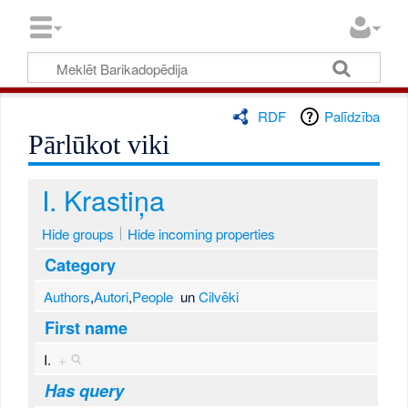
RDF
Palīdzība
Pārlūkot viki
I. Krastiņa
Hide groups
Hide incoming properties
Category
Authors
,
Autori
,
People
un
Cilvēki
First name
I.
+
Has query