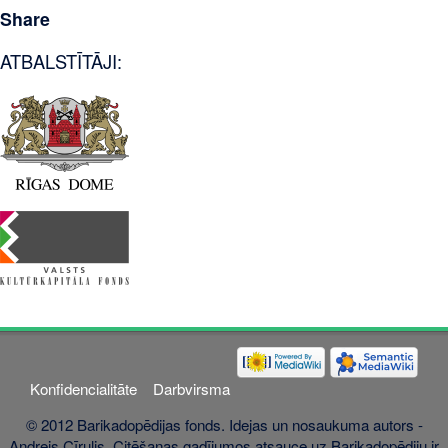
Share
ATBALSTĪTĀJI:
Konfidencialitāte
Darbvirsma
© 2012 Barikadopēdijas fonds. Idejas un nosaukuma autors -
Andrejs Cīrulis. Citēšanas gadījumos atsauce uz Barikadopēdiju ir