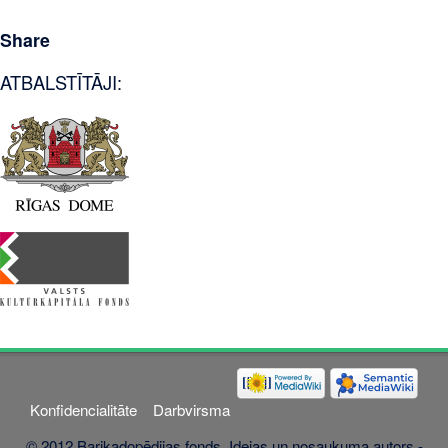
Share
ATBALSTĪTĀJI:
Konfidencialitāte
Darbvirsma
© 2012 Barikadopēdijas fonds. Idejas un nosaukuma autors -