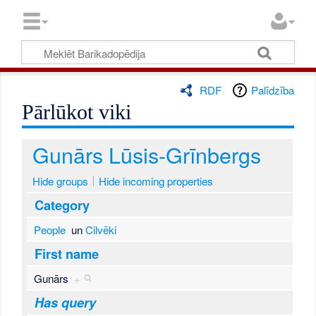
RDF
Palīdzība
Pārlūkot viki
Gunārs Lūsis-Grīnbergs
Hide groups
Hide incoming properties
Category
People
un
Cilvēki
First name
Gunārs
+
Has query