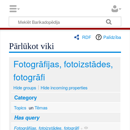
RDF
Palīdzība
Pārlūkot viki
Fotogrāfijas, fotoizstādes,
fotogrāfi
Hide groups
Hide incoming properties
Category
Topics
un
Tēmas
Has query
Fotogrāfijas, fotoizstādes, fotogrāfi
+