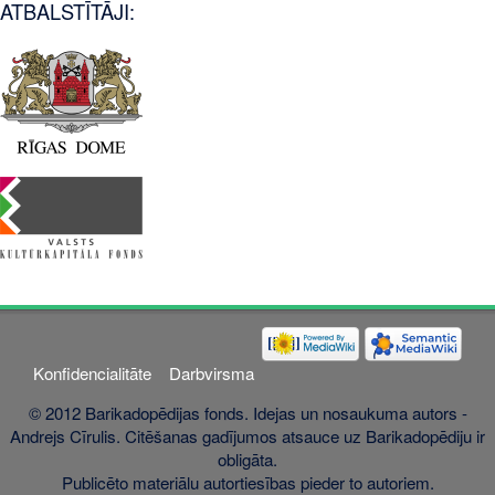
ATBALSTĪTĀJI:
Konfidencialitāte
Darbvirsma
© 2012 Barikadopēdijas fonds. Idejas un nosaukuma autors -
Andrejs Cīrulis. Citēšanas gadījumos atsauce uz Barikadopēdiju ir
obligāta.
Publicēto materiālu autortiesības pieder to autoriem.