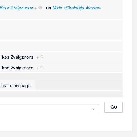
elikss Zvaigznons
+
un
Miris «Skolotāju Avīzes»
Felikss Zvaigznons
+
Felikss Zvaigznons
+
ink to this page.