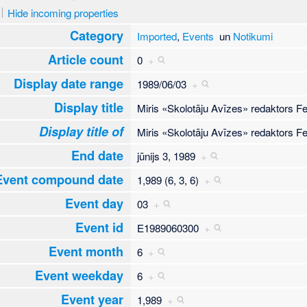
Hide incoming properties
Category
Imported
,
Events
un
Notikumi
Article count
0
+
Display date range
1989/06/03
+
Display title
Miris «Skolotāju Avīzes» redaktors 
Display title of
Miris «Skolotāju Avīzes» redaktors 
End date
jūnijs 3, 1989
+
Event compound date
1,989 (6, 3, 6)
+
Event day
03
+
Event id
E1989060300
+
Event month
6
+
Event weekday
6
+
Event year
1,989
+