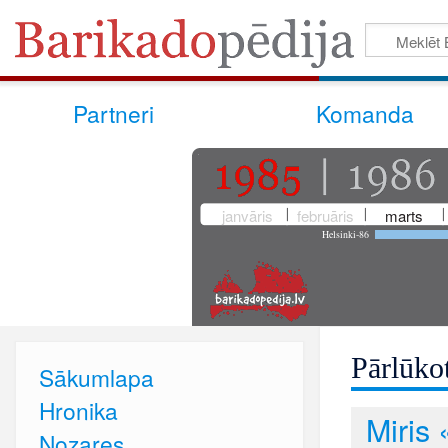
Partneri
Komanda
janvāris
februāris
marts
Helsinki-86
Pārlūkot
Sākumlapa
Hronika
Miris 
Nozares