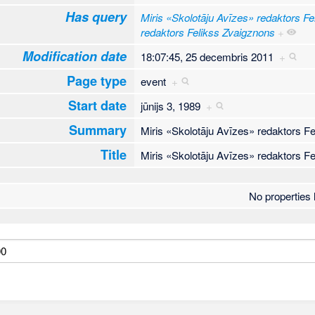
Has query
Miris «Skolotāju Avīzes» redaktors F
redaktors Felikss Zvaigznons
+
Modification date
18:07:45, 25 decembris 2011
+
Page type
event
+
Start date
jūnijs 3, 1989
+
Summary
Miris «Skolotāju Avīzes» redaktors 
Title
Miris «Skolotāju Avīzes» redaktors 
No properties l