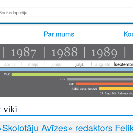
Par mums
Kon
aprīlis
maijs
jūnijs
jūlijs
augusts
septembr
VAK
LNNK
LTF
PSRS tautas deputāti
LR Augstākās Padomes dep
 viki
«Skolotāju Avīzes» redaktors Fel