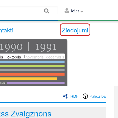
Ieiet
takti
Ziedojumi
is
oktobris
novembris
decembris
utāti
RDF
Palīdzība
ikss Zvaigznons