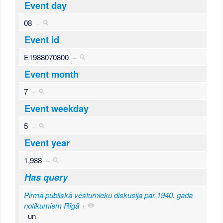
Event day
08
+
Event id
E1988070800
+
Event month
7
+
Event weekday
5
+
Event year
1,988
+
Has query
Pirmā publiskā vēsturnieku diskusija par 1940. gada
notikumiem Rīgā
+
un