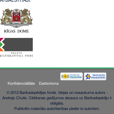
Konfidencialitāte
Darbvirsma
© 2012 Barikadopēdijas fonds. Idejas un nosaukuma autors -
Andrejs Cīrulis. Citēšanas gadījumos atsauce uz Barikadopēdiju ir
obligāta.
Publicēto materiālu autortiesības pieder to autoriem.