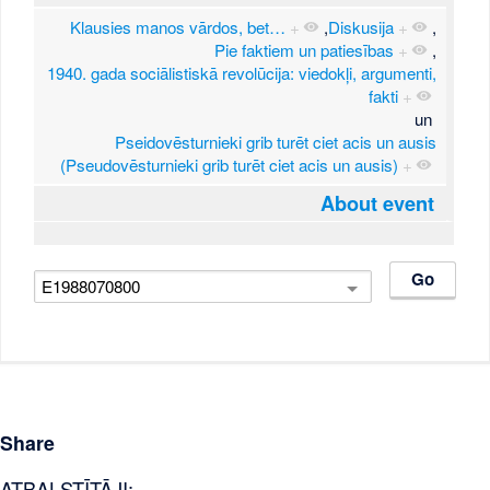
Klausies manos vārdos, bet…
+
,
Diskusija
+
,
Pie faktiem un patiesības
+
,
1940. gada sociālistiskā revolūcija: viedokļi, argumenti,
fakti
+
un
Pseidovēsturnieki grib turēt ciet acis un ausis
(Pseudovēsturnieki grib turēt ciet acis un ausis)
+
About event
Share
ATBALSTĪTĀJI: