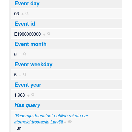
Event day
03
+
Event id
E1988060300
+
Event month
6
+
Event weekday
5
+
Event year
1,988
+
Has query
"Padomju Jaunatne" publicē rakstu par
atomelektrostaciju Latvijā
+
un