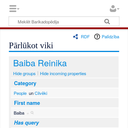
RDF
Palīdzība
Pārlūkot viki
Baiba Reinika
Hide groups
Hide incoming properties
Category
People
un
Cilvēki
First name
Baiba
+
Has query