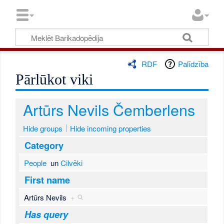
RDF
Palīdzība
Pārlūkot viki
Artūrs Nevils Čemberlens
Hide groups
Hide incoming properties
Category
People
un
Cilvēki
First name
Artūrs Nevils
+
Has query