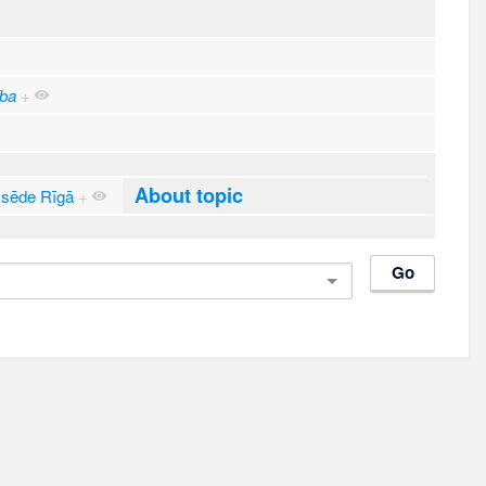
ība
+
About topic
 sēde Rīgā
+