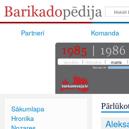
Partneri
Komanda
janvāris
februāris
marts
Helsinki-86
Pārlūkot
Sākumlapa
Hronika
Aleksa
Nozares