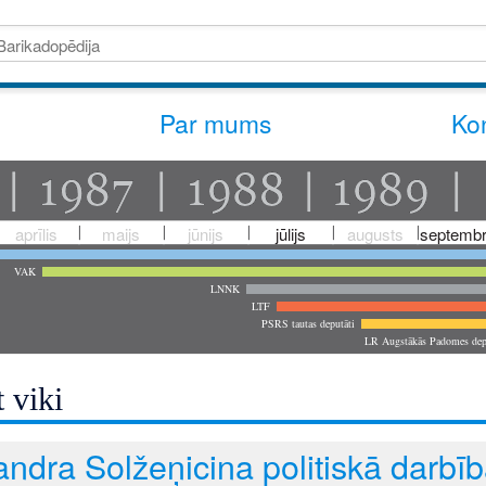
Par mums
Kon
aprīlis
maijs
jūnijs
jūlijs
augusts
septembr
VAK
LNNK
LTF
PSRS tautas deputāti
LR Augstākās Padomes dep
 viki
ndra Solžeņicina politiskā darbī