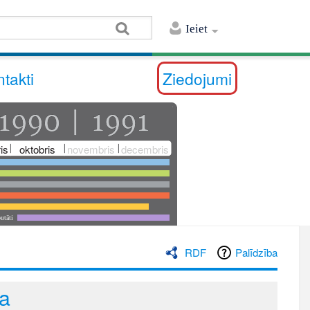
Ieiet
takti
Ziedojumi
is
oktobris
novembris
decembris
utāti
RDF
Palīdzība
ba