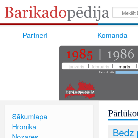
Partneri
Komanda
janvāris
februāris
marts
Helsinki-86
Pārlūkot
Sākumlapa
Hronika
Bēdz 
Nozares