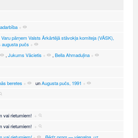
radarbība
+
Varu pārņem Valsts Ārkārtējā stāvokļa komiteja (VĀSK),
as augusta pučs
+
,
Jukums Vācietis
+
,
Bella Ahmaduļina
+
ās beretes
+
un
Augusta pučs, 1991
+
m vai rietumiem!
+
m vai rietumiem!
+
 vai rietumiem!
+
,
Bēdz prom — vienalga, uz