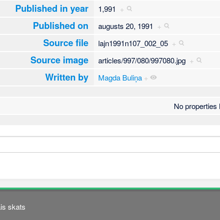
Published in year
1,991
+
Published on
augusts 20, 1991
+
Source file
lajn1991n107_002_05
+
Source image
articles/997/080/997080.jpg
+
Written by
Magda Buliņa
+
No properties l
is skats