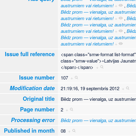
austrumiem vai rietumiem!
+
,
Bēdz
Bēdz prom — vienalga, uz austrumiem
austrumiem vai rietumiem!
+
,
Bēdz
Bēdz prom — vienalga, uz austrumiem
austrumiem vai rietumiem!
+
,
Bēdz
Bēdz prom — vienalga, uz austrumiem
austrumiem vai rietumiem!
+
Issue full reference
<span class="smw-format list-forma
class="smw-value">«Latvijas Jaunatn
</span></span>
+
Issue number
107
+
Modification date
21:19:16, 19 septembris 2012
+
Original title
Bēdz prom — vienalga, uz austrumie
Page number
2
+
Processing error
Bēdz prom — vienalga, uz austrumiem
Published in month
08
+