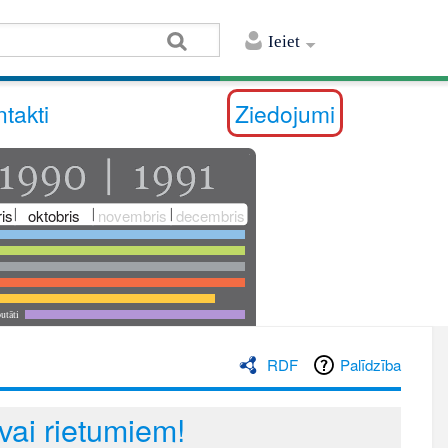
Ieiet
takti
Ziedojumi
is
oktobris
novembris
decembris
utāti
RDF
Palīdzība
ai rietumiem!