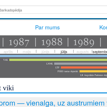
Par mums
Kon
aprīlis
maijs
jūnijs
jūlijs
augusts
septembr
VAK
LNNK
LTF
PSRS tautas deputāti
LR Augstākās Padomes dep
 viki
prom — vienalga, uz austrumiem v