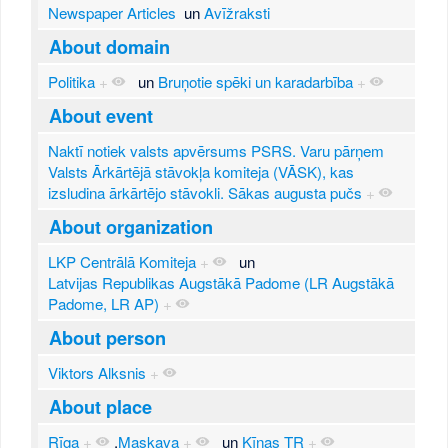
Newspaper Articles
un
Avīžraksti
About domain
Politika
+
un
Bruņotie spēki un karadarbība
+
About event
Naktī notiek valsts apvērsums PSRS. Varu pārņem
Valsts Ārkārtējā stāvokļa komiteja (VĀSK), kas
izsludina ārkārtējo stāvokli. Sākas augusta pučs
+
About organization
LKP Centrālā Komiteja
+
un
Latvijas Republikas Augstākā Padome (LR Augstākā
Padome, LR AP)
+
About person
Viktors Alksnis
+
About place
Rīga
+
,
Maskava
+
un
Ķīnas TR
+