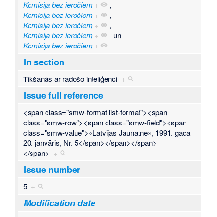
Komisija bez ieročiem
+
,
Komisija bez ieročiem
+
,
Komisija bez ieročiem
+
,
Komisija bez ieročiem
+
un
Komisija bez ieročiem
+
In section
Tikšanās ar radošo inteliģenci
+
Issue full reference
<span class="smw-format list-format"><span
class="smw-row"><span class="smw-field"><span
class="smw-value">«Latvijas Jaunatne», 1991. gada
20. janvāris, Nr. 5</span></span></span>
</span>
+
Issue number
5
+
Modification date