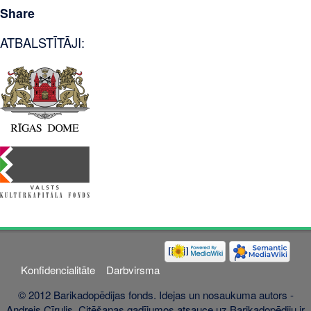
Share
ATBALSTĪTĀJI:
Konfidencialitāte
Darbvirsma
© 2012 Barikadopēdijas fonds. Idejas un nosaukuma autors -
Andrejs Cīrulis. Citēšanas gadījumos atsauce uz Barikadopēdiju ir