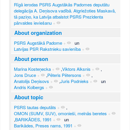
Rīgā ierodas PSRS Augstākās Padomes deputātu
delegācija A. Deņisova vadībā. Atgriežoties Maskavā,
tā paziņo, ka Latvija atbalstot PSRS Prezidenta
pārvaldes ieviešanu
+
About organization
PSRS Augstākā Padome
+
un
Latvijas PSR Rakstnieku savienība
+
About person
Marina Kosteņecka
+
,
Viktors Alksnis
+
,
Jons Druce
+
,
Pēteris Pētersons
+
,
Anatolijs Deņisovs
+
,
Juris Podnieks
+
un
Andris Kolbergs
+
About topic
PSRS tautas deputāts
+
,
OMON (SUMV, SUV), omonieši, melnās beretes
+
,
BARIKĀDES, 1991
+
un
Barikādes, Preses nams, 1991
+