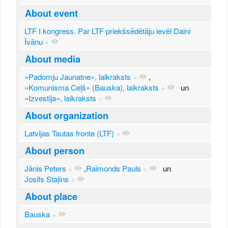
About event
LTF I kongress. Par LTF priekšsēdētāju ievēl Daini
Īvānu
+
About media
«Padomju Jaunatne», laikraksts
+
,
«Komunisma Ceļš» (Bauska), laikraksts
+
un
«Izvestija», laikraksts
+
About organization
Latvijas Tautas fronte (LTF)
+
About person
Jānis Peters
+
,
Raimonds Pauls
+
un
Josifs Staļins
+
About place
Bauska
+