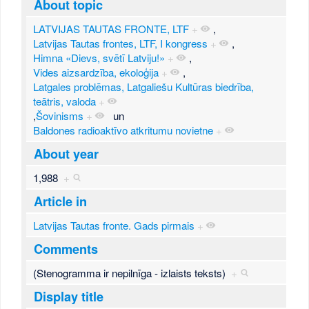
About topic
LATVIJAS TAUTAS FRONTE, LTF
+
,
Latvijas Tautas frontes, LTF, I kongress
+
,
Himna «Dievs, svētī Latviju!»
+
,
Vides aizsardzība, ekoloģija
+
,
Latgales problēmas, Latgaliešu Kultūras biedrība,
teātris, valoda
+
,
Šovinisms
+
un
Baldones radioaktīvo atkritumu novietne
+
About year
1,988
+
Article in
Latvijas Tautas fronte. Gads pirmais
+
Comments
(Stenogramma ir nepilnīga - izlaists teksts)
+
Display title