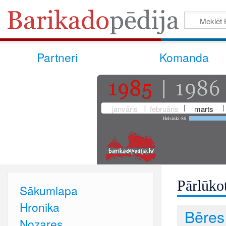
Partneri
Komanda
janvāris
februāris
marts
Helsinki-86
Pārlūkot
Sākumlapa
Hronika
Bēres
Nozares