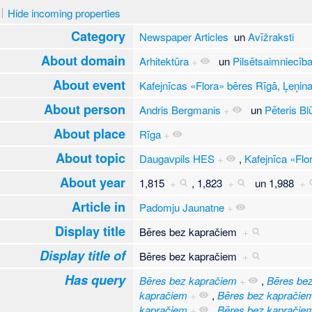
Hide incoming properties
Category
Newspaper Articles
un
Avīžraksti
About domain
Arhitektūra
+
un
Pilsētsaimniecīb
About event
Kafejnīcas «Flora» bēres Rīgā, Ļeņina
About person
Andris Bergmanis
+
un
Pēteris B
About place
Rīga
+
About topic
Daugavpils HES
+
,
Kafejnīca «Flor
About year
1,815
+
,
1,823
+
un
1,988
+
Article in
Padomju Jaunatne
+
Display title
Bēres bez kapračiem
+
Display title of
Bēres bez kapračiem
+
Has query
Bēres bez kapračiem
+
,
Bēres be
kapračiem
+
,
Bēres bez kapračie
kapračiem
+
,
Bēres bez kapračie