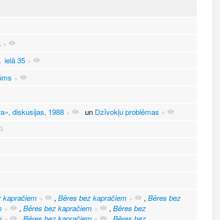
a
+
 ielā 35
+
lūms
+
a», diskusijas, 1988
+
un
Dzīvokļu problēmas
+
z kapračiem
+
,
Bēres bez kapračiem
+
,
Bēres bez
m
+
,
Bēres bez kapračiem
+
,
Bēres bez
m
+
,
Bēres bez kapračiem
+
,
Bēres bez