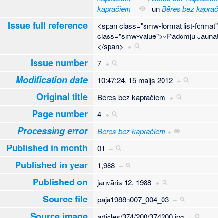
kapračiem
+
un
Bēres bez kapra
Issue full reference
<span class="smw-format list-forma
class="smw-value">«Padomju Jaunatn
</span>
+
Issue number
7
+
Modification date
10:47:24, 15 maijs 2012
+
Original title
Bēres bez kapračiem
+
Page number
4
+
Processing error
Bēres bez kapračiem
+
Published in month
01
+
Published in year
1,988
+
Published on
janvāris 12, 1988
+
Source file
paja1988n007_004_03
+
Source image
articles/374/200/374200.jpg
+