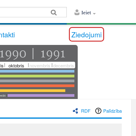
Ieiet
takti
Ziedojumi
is
oktobris
novembris
decembris
utāti
RDF
Palīdzība