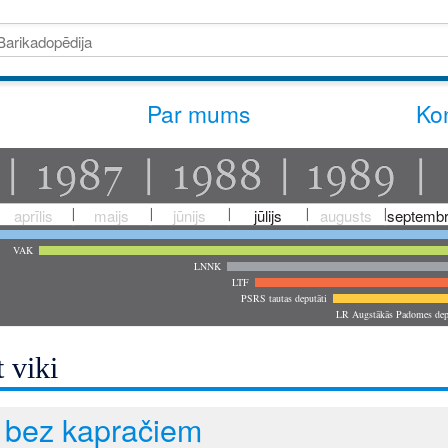
Par mums
Kon
aprīlis
maijs
jūnijs
jūlijs
augusts
septembr
VAK
LNNK
LTF
PSRS tautas deputāti
LR Augstākās Padomes dep
 viki
 bez kapračiem