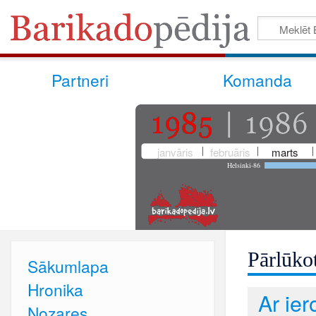
Partneri
Komanda
janvāris
februāris
marts
Helsinki-86
Pārlūkot
Sākumlapa
Hronika
Ar ie
Nozares