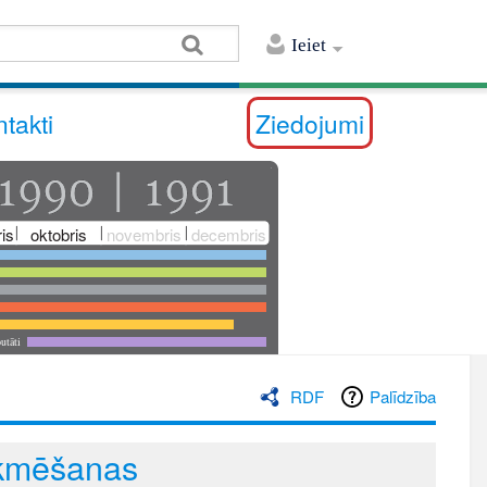
Ieiet
takti
Ziedojumi
is
oktobris
novembris
decembris
utāti
RDF
Palīdzība
tekmēšanas