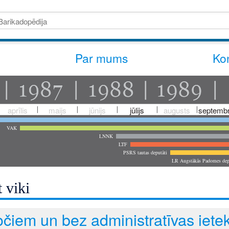
Par mums
Kon
aprīlis
maijs
jūnijs
jūlijs
augusts
septembr
VAK
LNNK
LTF
PSRS tautas deputāti
LR Augstākās Padomes dep
 viki
ročiem un bez administratīvas ie