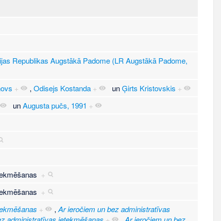
ijas Republikas Augstākā Padome (LR Augstākā Padome,
novs
+
,
Odisejs Kostanda
+
un
Ģirts Kristovskis
+
un
Augusta pučs, 1991
+
ietekmēšanas
+
ietekmēšanas
+
etekmēšanas
+
,
Ar ieročiem un bez administratīvas
ez administratīvas ietekmēšanas
+
,
Ar ieročiem un bez