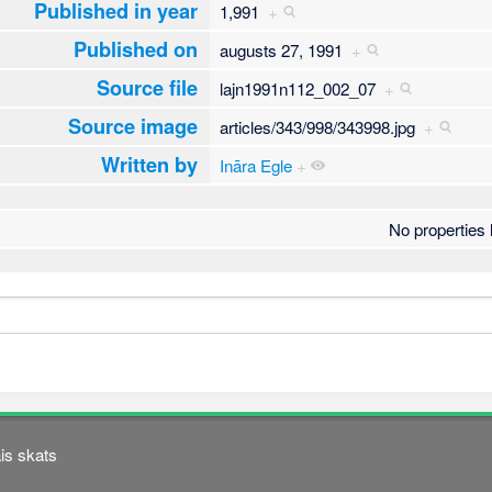
Published in year
1,991
+
Published on
augusts 27, 1991
+
Source file
lajn1991n112_002_07
+
Source image
articles/343/998/343998.jpg
+
Written by
Ināra Egle
+
No properties l
is skats