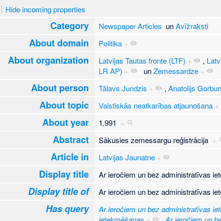
Hide incoming properties
Category
Newspaper Articles
un
Avīžraksti
About domain
Politika
+
About organization
Latvijas Tautas fronte (LTF)
+
,
Latv
LR AP)
+
un
Zemessardze
+
About person
Tālavs Jundzis
+
,
Anatolijs Gorbu
About topic
Valstiskās neatkarības atjaunošana
+
About year
1,991
+
Abstract
Sākusies zemessargu reģistrācija
+
Article in
Latvijas Jaunatne
+
Display title
Ar ieročiem un bez administratīvas 
Display title of
Ar ieročiem un bez administratīvas 
Has query
Ar ieročiem un bez administratīvas i
ietekmēšanas
+
,
Ar ieročiem un b