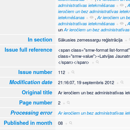
administratīvas ietekmēšanas
+
,
A
ieročiem un bez administratīvas iet
ietekmēšanas
+
,
Ar ieročiem un b
administratīvas ietekmēšanas
+
,
A
un
Ar ieročiem un bez administratīva
In section
Sākusies zemessargu reģistrācija
+
Issue full reference
<span class="smw-format list-forma
class="smw-value">«Latvijas Jaunatn
</span></span>
+
Issue number
112
+
Modification date
21:16:07, 19 septembris 2012
+
Original title
Ar ieročiem un bez administratīvas 
Page number
2
+
Processing error
Ar ieročiem un bez administratīvas i
Published in month
08
+