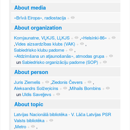
About media
«Brīvā Eiropa», radiostacija
+
About organization
Komjaunatne, VĻKJS, LĻKJS
+
,
«Helsinki-86»
+
,
Vides aizsardzības klubs (VAK)
+
,
Sabiedrisko klubu padome
+
,
«Atdzimšana un atjaunošanās», atmodas grupa
+
un
Sabiedrisko organizāciju padome (SOP)
+
About person
Juris Ziemelis
+
,
Ziedonis Čevers
+
,
Aleksandrs Solžeņicins
+
,
Mihails Bombins
+
un
Uldis Saveļjevs
+
About topic
Latvijas Nacionālā bibliotēka - V. Lāča Latvijas PSR
Valsts bibliotēka
+
,
Metro
+
,