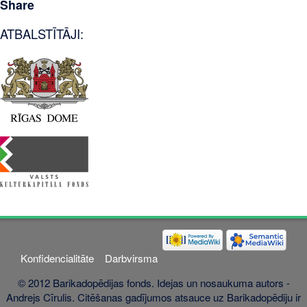
Share
ATBALSTĪTĀJI:
Konfidencialitāte
Darbvirsma
© 2012 Barikadopēdijas fonds. Idejas un nosaukuma autors -
Andrejs Cīrulis. Citēšanas gadījumos atsauce uz Barikadopēdiju ir