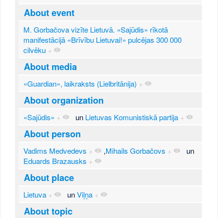
About event
M. Gorbačova vizīte Lietuvā. «Sajūdis» rīkotā
manifestācijā «Brīvību Lietuvai!» pulcējas 300 000
cilvēku
+
About media
«Guardian», laikraksts (Lielbritānija)
+
About organization
«Sajūdis»
+
un
Lietuvas Komunistiskā partija
+
About person
Vadims Medvedevs
+
,
Mihails Gorbačovs
+
un
Eduards Brazausks
+
About place
Lietuva
+
un
Viļņa
+
About topic