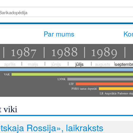
Par mums
Kon
aprīlis
maijs
jūnijs
jūlijs
augusts
septembr
VAK
LNNK
LTF
PSRS tautas deputāti
LR Augstākās Padomes dep
 viki
skaja Rossija», laikraksts