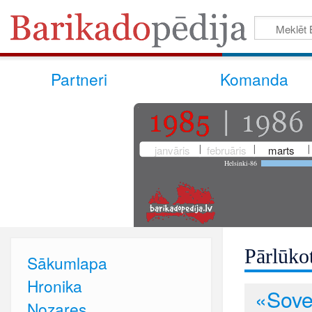
Partneri
Komanda
janvāris
februāris
marts
Helsinki-86
Pārlūkot
Sākumlapa
Hronika
«Sovet
Nozares