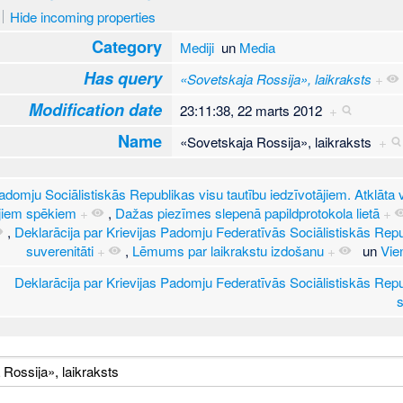
Hide incoming properties
Category
Mediji
un
Media
Has query
«Sovetskaja Rossija», laikraksts
+
Modification date
23:11:38, 22 marts 2012
+
Name
«Sovetskaja Rossija», laikraksts
+
adomju Sociālistiskās Republikas visu tautību iedzīvotājiem. Atklāta 
ajiem spēkiem
+
,
Dažas piezīmes slepenā papildprotokola lietā
+
,
Deklarācija par Krievijas Padomju Federatīvās Sociālistiskās Repu
suverenitāti
+
,
Lēmums par laikrakstu izdošanu
+
un
Vie
Deklarācija par Krievijas Padomju Federatīvās Sociālistiskās Repu
s