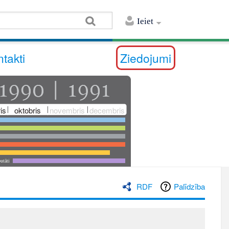
Ieiet
takti
Ziedojumi
is
oktobris
novembris
decembris
utāti
RDF
Palīdzība