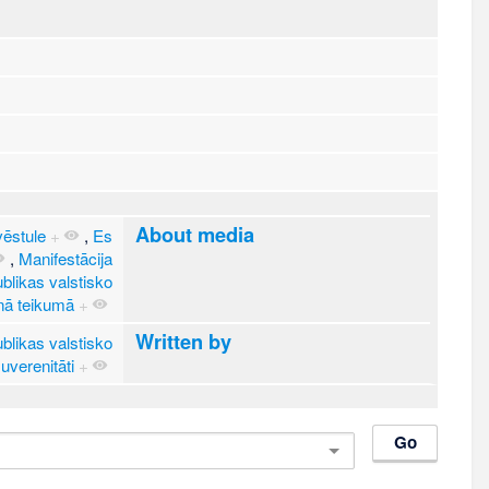
About media
vēstule
+
,
Es
,
Manifestācija
blikas valstisko
nā teikumā
+
Written by
blikas valstisko
uverenitāti
+