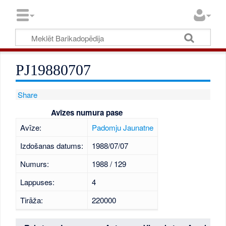
PJ19880707
Share
Avīzes numura pase
Avīze:
Padomju Jaunatne
Izdošanas datums:
1988/07/07
Numurs:
1988 / 129
Lappuses:
4
Tirāža:
220000