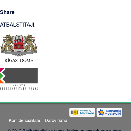
Share
ATBALSTĪTĀJI:
Konfidencialitāte
Darbvirsma
© 2012 Barikadopēdijas fonds. Idejas un nosaukuma autors -