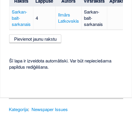
Raksts
Lappuse
Autors
Virsraksts
Apraksts
Sarkan-
Sarkan-
Ilmārs
balt-
4
balt-
Latkovskis
sarkanais
sarkanais
Pievienot jaunu rakstu
Šī lapa ir izveidota automātiski. Var būt nepieciešama
papildus rediģēšana.
Kategorija
:
Newspaper Issues