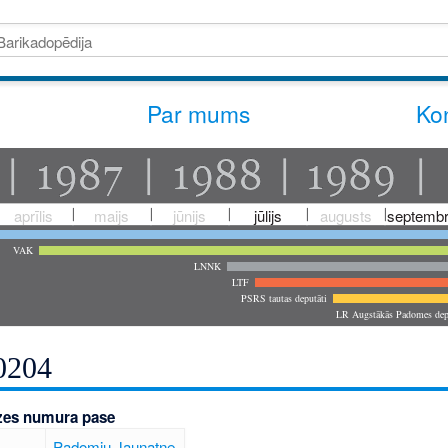
Par mums
Kon
aprīlis
maijs
jūnijs
jūlijs
augusts
septembr
VAK
LNNK
LTF
PSRS tautas deputāti
LR Augstākās Padomes dep
0204
zes numura pase
Padomju Jaunatne