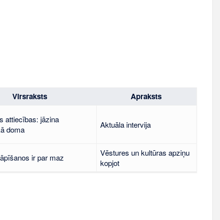
Virsraksts
Apraksts
 attiecības: jāzina
Aktuāla intervija
kā doma
Vēstures un kultūras apziņu
lāpīšanos ir par maz
kopjot