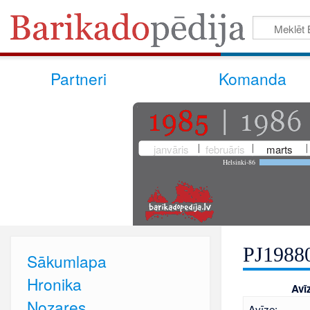
Partneri
Komanda
janvāris
februāris
marts
Helsinki-86
PJ1988
Sākumlapa
Hronika
Avī
Nozares
Avīze: