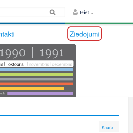
Ieiet
takti
Ziedojumi
is
oktobris
novembris
decembris
utāti
Share