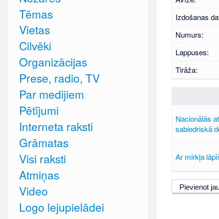
Tēmas
Izdošanas da
Vietas
Numurs:
Cilvēki
Lappuses:
Organizācijas
Tirāža:
Prese, radio, TV
Par medijiem
Pētījumi
Nacionālās at
Interneta raksti
sabiedriskā 
Grāmatas
Visi raksti
Ar mirkļa lāp
Atmiņas
Pievienot ja
Video
Logo lejupielādei