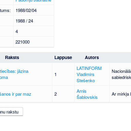
tums:
1988/02/04
1988 / 24
4
221000
Raksts
Lappuse
Autors
LATINFORM
tiecības: jāzina
Nacionālās
1
Vladimirs
doma
sabiedris
Stešenko
Arnis
īšanos ir par maz
2
Ar mirkļa 
Šablovskis
unu rakstu