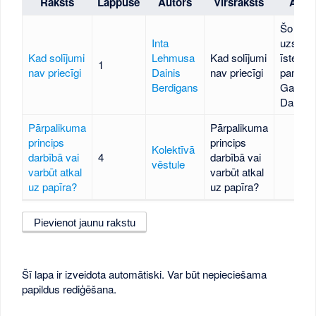
Raksts
Lappuse
Autors
Virsraksts
Apra
Šo raks
Inta
uzskatī
Kad solījumi
Lehmusa
Kad solījumi
īsteno
1
nav priecīgi
Dainis
nav priecīgi
pamata
Berdigans
Gaismas
Daugav
Pārpalikuma
Pārpalikuma
princips
princips
Kolektīvā
darbībā vai
4
darbībā vai
vēstule
varbūt atkal
varbūt atkal
uz papīra?
uz papīra?
Pievienot jaunu rakstu
Šī lapa ir izveidota automātiski. Var būt nepieciešama
papildus rediģēšana.