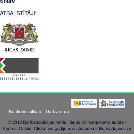
Share
ATBALSTĪTĀJI:
Konfidencialitāte
Darbvirsma
© 2012 Barikadopēdijas fonds. Idejas un nosaukuma autors -
Andrejs Cīrulis. Citēšanas gadījumos atsauce uz Barikadopēdiju ir