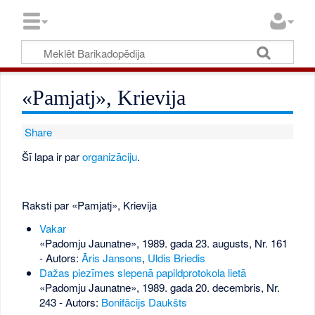
«Pamjatj», Krievija
Share
Šī lapa ir par
organizāciju
.
Raksti par «Pamjatj», Krievija
Vakar
«Padomju Jaunatne», 1989. gada 23. augusts, Nr. 161
- Autors:
Āris Jansons
,
Uldis Briedis
Dažas piezīmes slepenā papildprotokola lietā
«Padomju Jaunatne», 1989. gada 20. decembris, Nr.
243
- Autors:
Bonifācijs Daukšts